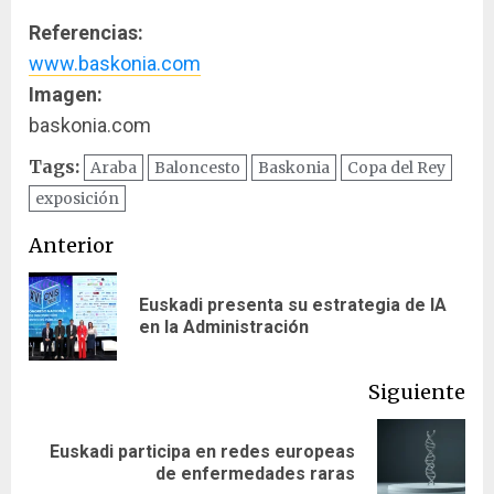
Referencias:
www.baskonia.com
Imagen:
baskonia.com
Tags:
Araba
Baloncesto
Baskonia
Copa del Rey
exposición
Navegación
Anterior
de
Euskadi presenta su estrategia de IA
En
entradas
en la Administración
ant
Siguiente
Euskadi participa en redes europeas
Siguiente
de enfermedades raras
entrada: