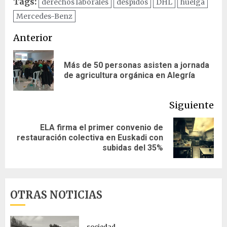
Tags:
derechos laborales
despidos
DHL
huelga
Mercedes-Benz
Navegación
Anterior
de
Más de 50 personas asisten a jornada
En
entradas
de agricultura orgánica en Alegría
ant
Siguiente
ELA firma el primer convenio de
Siguiente
restauración colectiva en Euskadi con
entrada:
subidas del 35%
OTRAS NOTICIAS
sociedad