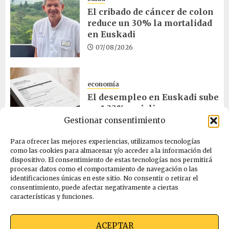
El cribado de cáncer de colon
reduce un 30% la mortalidad
en Euskadi
07/08/2026
economía
El desempleo en Euskadi sube
un 1,32% en julio
Gestionar consentimiento
06/08/2026
Para ofrecer las mejores experiencias, utilizamos tecnologías
como las cookies para almacenar y/o acceder a la información del
salud
dispositivo. El consentimiento de estas tecnologías nos permitirá
procesar datos como el comportamiento de navegación o las
Bilbao acogerá el mayor
identificaciones únicas en este sitio. No consentir o retirar el
congreso europeo de salud
consentimiento, puede afectar negativamente a ciertas
pública en noviembre
características y funciones.
06/08/2026
ACEPTAR