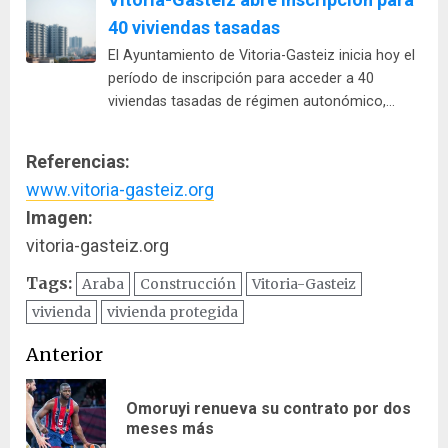
40 viviendas tasadas
El Ayuntamiento de Vitoria-Gasteiz inicia hoy el
período de inscripción para acceder a 40
viviendas tasadas de régimen autonómico,…
Referencias:
www.vitoria-gasteiz.org
Imagen:
vitoria-gasteiz.org
Tags:
Araba
Construcción
Vitoria-Gasteiz
vivienda
vivienda protegida
Navegación
Anterior
de
Omoruyi renueva su contrato por dos
En
entradas
meses más
ant