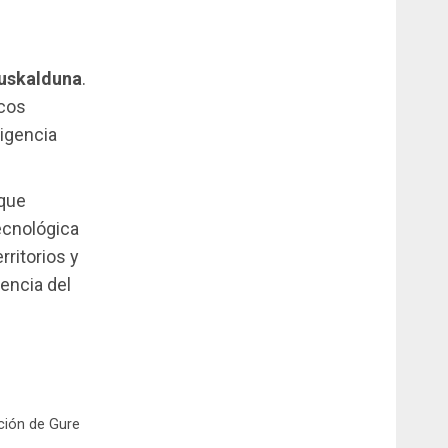
Euskalduna
.
icos
ligencia
 que
tecnológica
rritorios y
encia del
ición de Gure