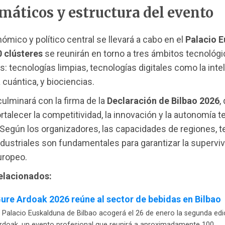
emáticos y estructura del evento
nómico y político central se llevará a cabo en el
Palacio 
0 clústeres
se reunirán en torno a tres ámbitos tecnológ
s: tecnologías limpias, tecnologías digitales como la inte
la cuántica, y biociencias.
culminará con la firma de la
Declaración de Bilbao 2026
,
rtalecer la competitividad, la innovación y la autonomía 
 Según los organizadores, las capacidades de regiones, te
dustriales son fundamentales para garantizar la superviv
uropeo.
relacionados:
ure Ardoak 2026 reúne al sector de bebidas en Bilbao
l Palacio Euskalduna de Bilbao acogerá el 26 de enero la segunda ed
rdoak, un evento profesional que reunirá a aproximadamente 100…