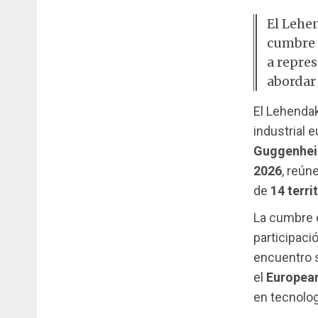
El Lehe
cumbre 
a repres
abordar
El Lehenda
industrial 
Guggenhei
2026
, reún
de
14 terri
La cumbre 
participaci
encuentro s
el
European
en tecnologí