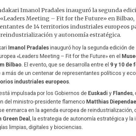
ndakari Imanol Pradales inauguró la segunda edici
«Leaders Meeting – Fit for the Future» en Bilbao,
entantes de 14 territorios industriales europeos p
 reindustrialización y autonomía estratégica.
kari
Imanol Pradales
inauguró hoy la segunda edición de
europea «Leaders Meeting – Fit for the Future» en el
Muse
m Bilbao
. El evento, que se desarrolla entre el
9 y 10 de 
e a más de un centenar de representantes políticos y e
torios industriales europeos
.
está impulsada por los Gobiernos de
Euskadi
y
Flandes
,
ón del ministro-presidente flamenco
Matthias Diependae
e enmarca en la agenda europea de reindustrialización, 
 Green Deal
, la estrategia de autonomía estratégica y la 
as limpias, digitales y biociencias.