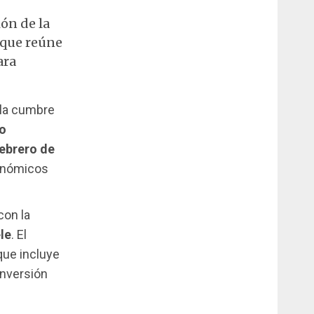
ón de la
 que reúne
ara
 la cumbre
o
febrero de
conómicos
 con la
le
. El
que incluye
inversión