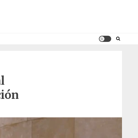
l
ción