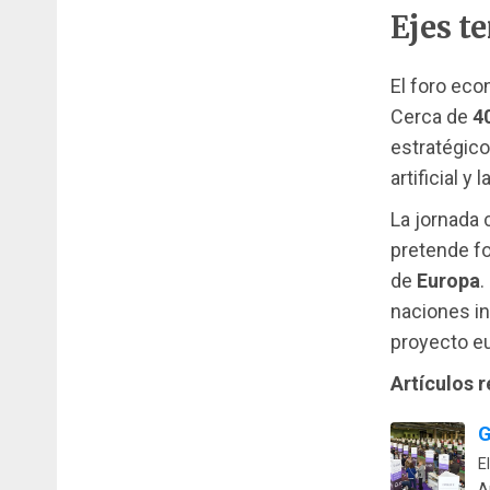
Ejes t
El foro eco
Cerca de
4
estratégico
artificial y 
La jornada 
pretende fo
de
Europa
.
naciones in
proyecto e
Artículos 
G
E
A