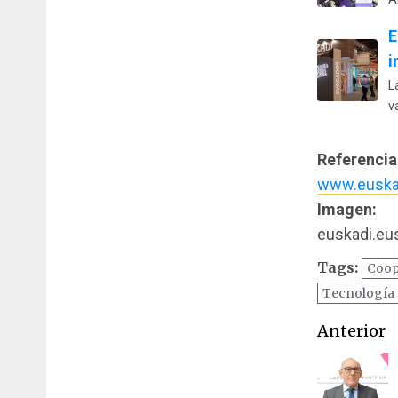
E
i
L
v
Referencia
www.euska
Imagen:
euskadi.eu
Tags:
Coop
Tecnología
Naveg
Anterior
de
entrad