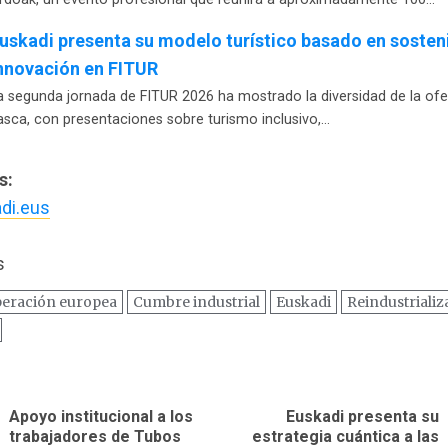
uskadi presenta su modelo turístico basado en sosteni
nnovación en FITUR
a segunda jornada de FITUR 2026 ha mostrado la diversidad de la ofer
asca, con presentaciones sobre turismo inclusivo,…
s:
di.eus
s
eración europea
Cumbre industrial
Euskadi
Reindustrializ
ación
Apoyo institucional a los
Euskadi presenta su
Entrada
Siguiente
trabajadores de Tubos
estrategia cuántica a las
as