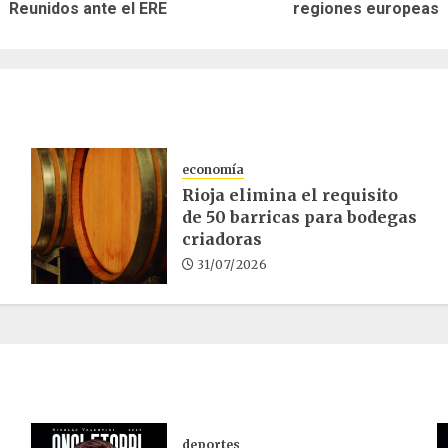
anterior:
entrada:
Reunidos ante el ERE
regiones europeas
economía
Rioja elimina el requisito
de 50 barricas para bodegas
criadoras
31/07/2026
deportes