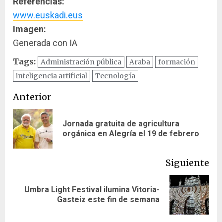
Referencias:
www.euskadi.eus
Imagen:
Generada con IA
Tags:
Administración pública
Araba
formación
inteligencia artificial
Tecnología
Navegación
Anterior
de
Jornada gratuita de agricultura
En
entradas
orgánica en Alegría el 19 de febrero
ant
Siguiente
Umbra Light Festival ilumina Vitoria-
Siguiente
Gasteiz este fin de semana
entrada: