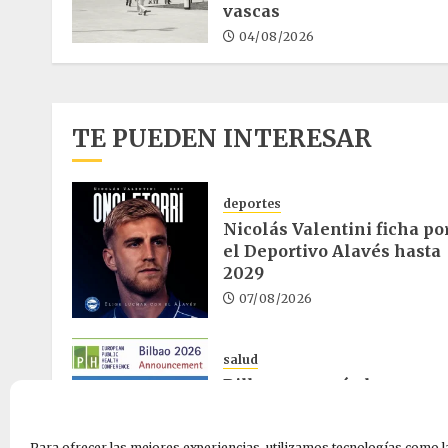
vascas
04/08/2026
TE PUEDEN INTERESAR
deportes
Nicolás Valentini ficha po
el Deportivo Alavés hasta
2029
07/08/2026
salud
Bilbao acogerá el mayor
congreso europeo de salu
pública en noviembre
Para ofrecer las mejores experiencias, utilizamos tecnologías como l