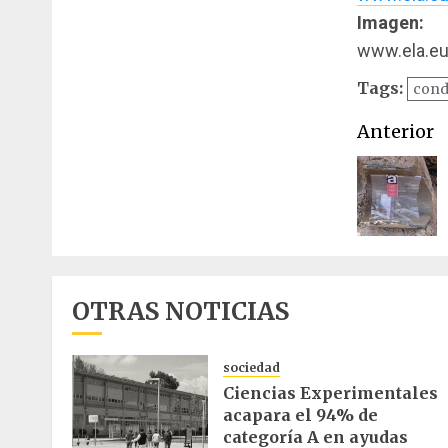
Imagen:
www.ela.e
Tags:
cond
Naveg
Anterior
de
entrad
OTRAS NOTICIAS
sociedad
Ciencias Experimentales
acapara el 94% de
categoría A en ayudas