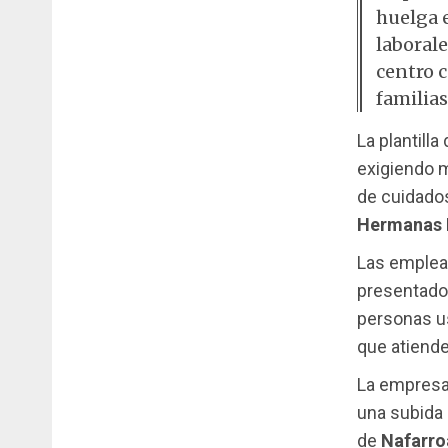
huelga 
laboral
centro c
familias
La plantilla
exigiendo m
de cuidados
Hermanas H
Las emplea
presentado 
personas us
que atiende
La empresa 
una subida 
de
Nafarro