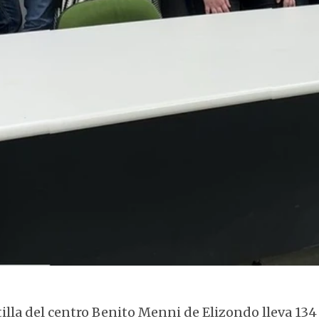
Trabajadores en huelga en Benito Menni
illa del centro Benito Menni de Elizondo lleva 134