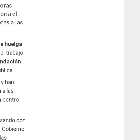
joras
iona el
tas a las
de huelga
el trabajo
ndación
blica.
y han
 a las
n centro
nazando con
l Gobierno
las