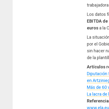
trabajadora
Los datos f
EBITDA de 
euros
a la 
La situació
por el Gobi
sin hacer n
de la plantil
Artículos 
Diputación 
en Artzinie
Más de 60 v
La lacra de
Referencia
www.ela.e