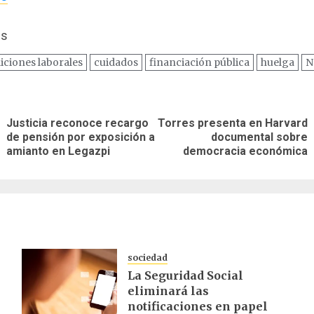
us
iciones laborales
cuidados
financiación pública
huelga
N
ación
Justicia reconoce recargo
Torres presenta en Harvard
Entrada
Siguiente
de pensión por exposición a
documental sobre
as
anterior:
entrada:
amianto en Legazpi
democracia económica
sociedad
La Seguridad Social
eliminará las
notificaciones en papel