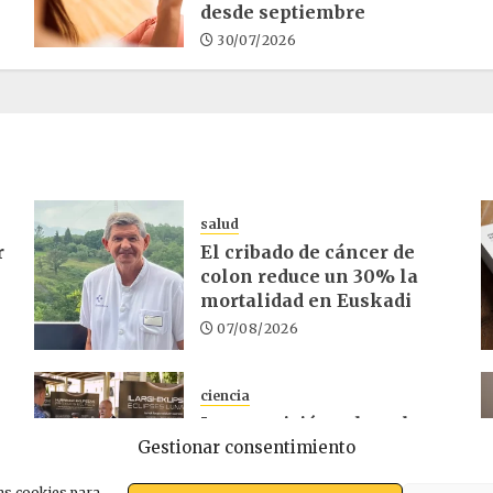
desde septiembre
30/07/2026
salud
r
El cribado de cáncer de
colon reduce un 30% la
mortalidad en Euskadi
07/08/2026
ciencia
La exposición sobre el
Gestionar consentimiento
d
eclipse concluye en
Laguardia
as cookies para