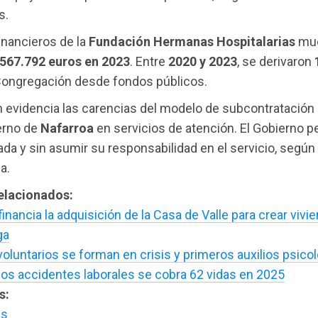
s.
inancieros de la
Fundación Hermanas Hospitalarias
mue
567.792 euros en 2023
. Entre
2020 y 2023
, se derivaron
Congregación desde fondos públicos.
n evidencia las carencias del modelo de subcontratación 
erno de
Nafarroa
en servicios de atención. El Gobierno
ada y sin asumir su responsabilidad en el servicio, según
la.
relacionados:
financia la adquisición de la Casa de Valle para crear vivi
ga
oluntarios se forman en crisis y primeros auxilios psico
 los accidentes laborales se cobra 62 vidas en 2025
s:
us