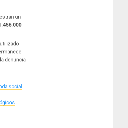
stran un
1.456.000
utilizado
 permanece
 la denuncia
enda social
lógicos