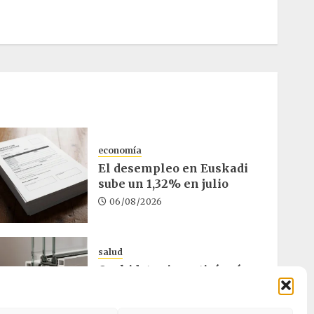
economía
El desempleo en Euskadi
sube un 1,32% en julio
06/08/2026
salud
Osakidetza invertirá más
de un millón en rehabilitar
el ambulatorio de Eibar