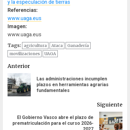
y la especulación de tierras
Referencias:
www.uaga.eus
Imagen:
www.uaga.eus
Tags:
agricultura
Ataca
Ganadería
movilizaciones
UAGA
Navegación
Anterior
de
Las administraciones incumplen
En
plazos en herramientas agrarias
entradas
ant
fundamentales
Siguiente
El Gobierno Vasco abre el plazo de
Siguiente
prematriculación para el curso 2026-
entrada:
2027