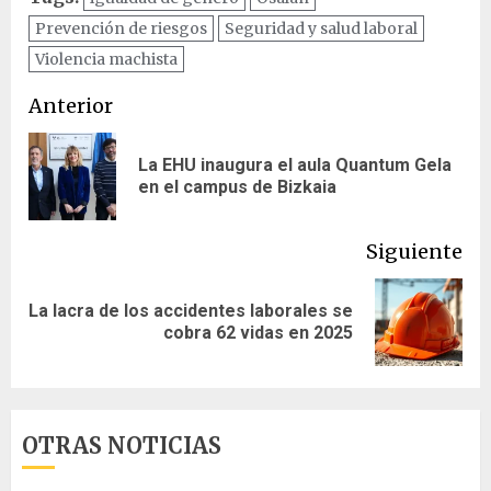
Prevención de riesgos
Seguridad y salud laboral
Violencia machista
Navegación
Anterior
de
La EHU inaugura el aula Quantum Gela
En
entradas
en el campus de Bizkaia
ant
Siguiente
La lacra de los accidentes laborales se
Siguiente
cobra 62 vidas en 2025
entrada:
OTRAS NOTICIAS