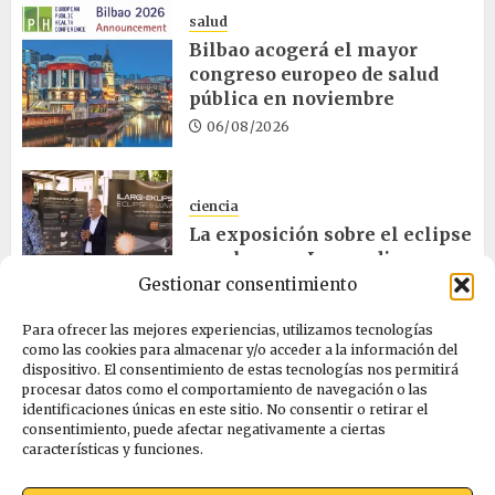
salud
Bilbao acogerá el mayor
congreso europeo de salud
pública en noviembre
06/08/2026
ciencia
La exposición sobre el eclipse
concluye en Laguardia
Gestionar consentimiento
06/08/2026
Para ofrecer las mejores experiencias, utilizamos tecnologías
como las cookies para almacenar y/o acceder a la información del
salud
dispositivo. El consentimiento de estas tecnologías nos permitirá
procesar datos como el comportamiento de navegación o las
Osakidetza invertirá más de
identificaciones únicas en este sitio. No consentir o retirar el
un millón en rehabilitar el
consentimiento, puede afectar negativamente a ciertas
ambulatorio de Eibar
características y funciones.
05/08/2026