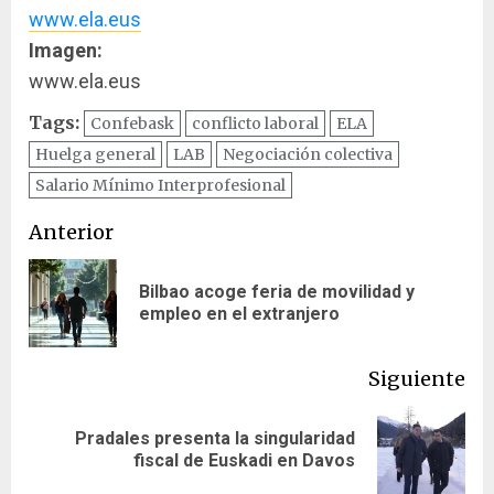
www.ela.eus
Imagen:
www.ela.eus
Tags:
Confebask
conflicto laboral
ELA
Huelga general
LAB
Negociación colectiva
Salario Mínimo Interprofesional
Navegación
Anterior
de
Bilbao acoge feria de movilidad y
En
entradas
empleo en el extranjero
ant
Siguiente
Pradales presenta la singularidad
Siguiente
fiscal de Euskadi en Davos
entrada: