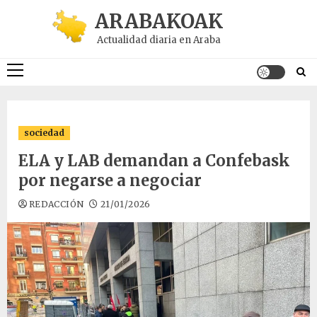
Saltar
ARABAKOAK
al
Actualidad diaria en Araba
contenido
Menú
principal
sociedad
ELA y LAB demandan a Confebask
por negarse a negociar
REDACCIÓN
21/01/2026