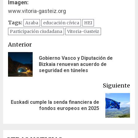
Imagen:
www.vitoria-gasteiz.org
Tags:
Araba
educación cívica
HEI
Participación ciudadana
Vitoria-Gasteiz
Navegación
Anterior
de
Gobierno Vasco y Diputación de
En
Bizkaia renuevan acuerdo de
entradas
ant
seguridad en túneles
Siguiente
Euskadi cumple la senda financiera de
Siguiente
fondos europeos en 2025
entrada: