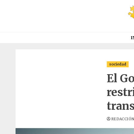
Saltar
al
contenido
I
sociedad
El G
rest
tran
REDACCIÓ