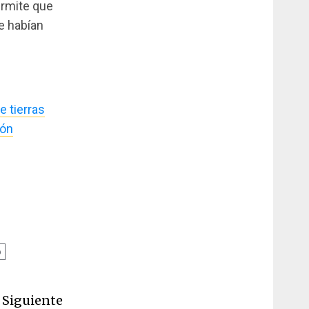
permite que
e habían
e tierras
ión
o
Siguiente