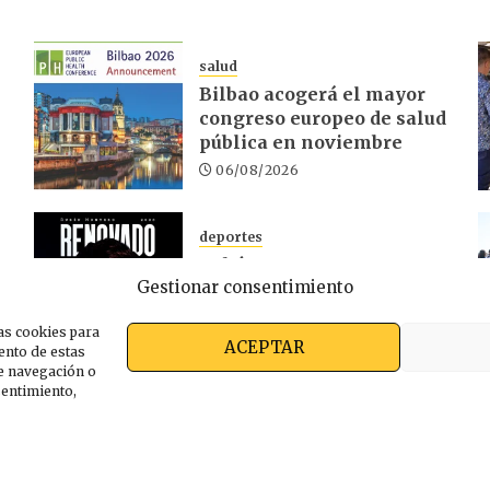
salud
Bilbao acogerá el mayor
congreso europeo de salud
pública en noviembre
06/08/2026
deportes
Rubén Montero renueva
Gestionar consentimiento
r
con el Deportivo Alavés
hasta 2028
as cookies para
05/08/2026
ACEPTAR
ento de estas
e navegación o
nsentimiento,
s somos
Ekimen Press
Privacidad
Política de cooki
ARABAKOAK 2026 | Editado con
Ekimen Press
by
Gako 