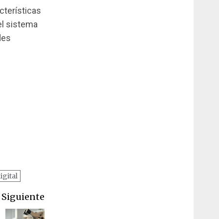
cterísticas
el sistema
des
gital
Siguiente