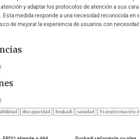
u atención y adaptar los protocolos de atención a sus cara
s. Esta medida responde a una necesidad reconocida en 
asco de mejorar la experiencia de usuarios con necesida
ncias
s
nes
s
ibilidad
discapacidad
Euskadi
sanidad
Transformación di
ación
ERDU atiende a 464
Euskadi reformula su plan