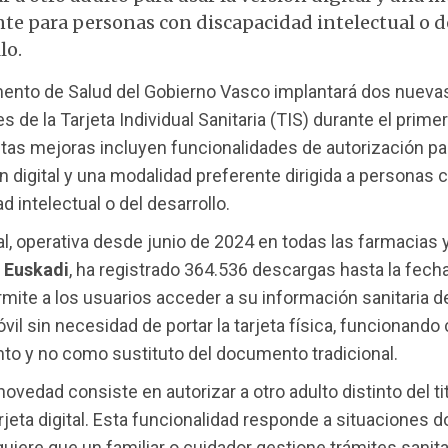
nte para personas con discapacidad intelectual o d
lo.
mento de Salud del Gobierno Vasco implantará dos nueva
s de la Tarjeta Individual Sanitaria (TIS) durante el prime
tas mejoras incluyen funcionalidades de autorización pa
ón digital y una modalidad preferente dirigida a personas 
d intelectual o del desarrollo.
tal, operativa desde junio de 2024 en todas las farmacias 
e
Euskadi
, ha registrado 364.536 descargas hasta la fecha
rmite a los usuarios acceder a su información sanitaria d
vil sin necesidad de portar la tarjeta física, funcionand
o y no como sustituto del documento tradicional.
novedad consiste en autorizar a otro adulto distinto del ti
 tarjeta digital. Esta funcionalidad responde a situaciones 
uiere que un familiar o cuidador gestione trámites sanita