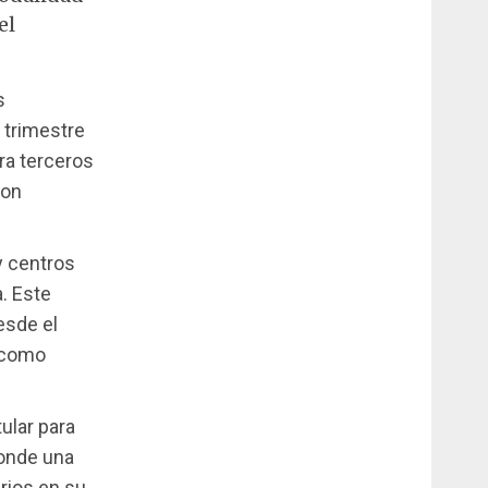
el
s
r trimestre
ra terceros
con
y centros
. Este
esde el
o como
tular para
donde una
rios en su