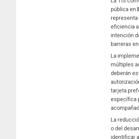
La TIS como
pública en
representa
eficiencia 
intención d
barreras en
La implemen
múltiples a
deberán es
autorizació
tarjeta pre
específica 
acompañada
La reducció
o del desarr
identificar