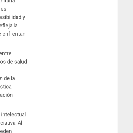
nitaria
les
sibilidad y
fleja la
e enfrentan
entre
ros de salud
e
n de la
ística
tación
intelectual
ciativa. Al
pueden