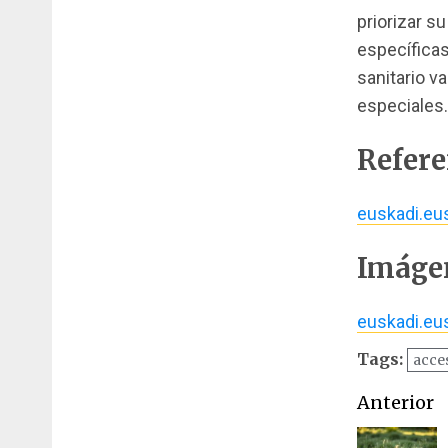
priorizar s
específica
sanitario v
especiales.
Refere
euskadi.eu
Imáge
euskadi.eu
Tags:
acces
Naveg
Anterior
de