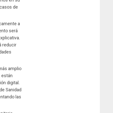
 casos de
icamente a
ento será
plicativa.
á reducir
idades
más amplio
a
están
n digital.
 de Sanidad
entando las