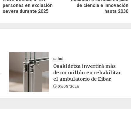
Entrada
Siguiente
personas en exclusión
de ciencia e innovación
as
anterior:
entrada:
severa durante 2025
hasta 2030
salud
Osakidetza invertirá más
d
de un millón en rehabilitar
el ambulatorio de Eibar
05/08/2026