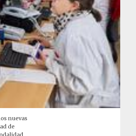
dos nuevas
dad de
modalidad