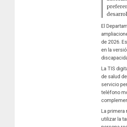
prefere
desarrol
El Departa
ampliacione
de 2026. Es
en la versi
discapacida
La TIS digi
de salud d
servicio pe
teléfono mó
complement
La primera 
utilizar la
persona req